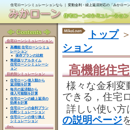
住宅ローンシミュレーションなら ｜ 変動金利・繰上返済対応の「みかロー
トップ
住宅ローンシミュレーション
ション
高機能 住宅ローンシミュ
レーション
保存プランの比較
簡易版リアルタイム
住宅ローンシミュレーシ
高機能住
ョン
目的別シミュレーション
住宅ローン借入額から
様々な金利変
返済額を計算
毎月の返済額から
できる，住宅
借入可能額を計算
住宅ローンの繰上返済の
効果を計算
詳しい使い方
住宅ローンの金利プラン
比較シミュレーション
の説明ページ
住宅ローンの借り換え
シミュレーション
docs.