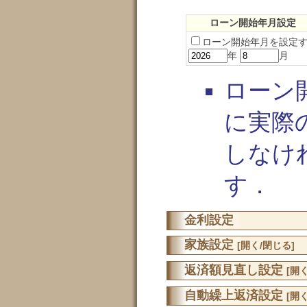
ローン開始年月設定
ローン開始年月を設定
年
月
ローン
に実際
しなけ
す．
金利設定
家族設定
[開く/閉じる]
返済額見直し設定
[開
自動繰上返済設定
[開