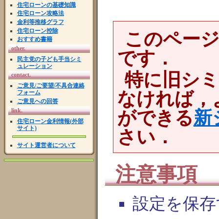
住宅ローンの基礎知識
住宅ローン攻略法
金利等推移グラフ
住宅ローン控除
このペー
おすすめ書籍
other.
です．
民主党の子ども手当シミ
ュレーション
特に旧シ
contact.
ご意見/ご要望/不具合連絡
なければ，
フォーム
ご意見への回答
link.
ができる
新
住宅ローン金利情報(外部
サイト)
さい．
サイト運営者について
注意事項
設定を保存