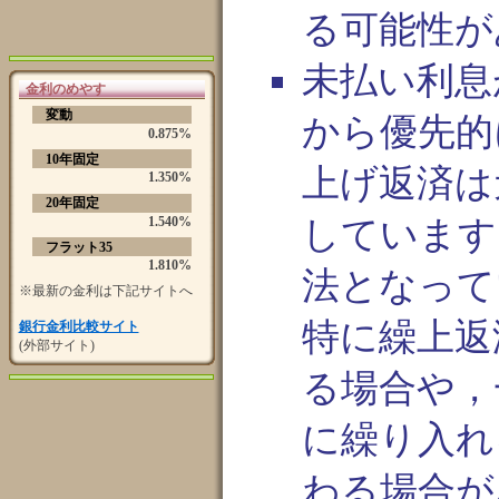
る可能性が
未払い利息
金利のめやす
変動
から優先的
0.875%
10年固定
上げ返済は
1.350%
20年固定
しています
1.540%
フラット35
1.810%
法となって
※最新の金利は下記サイトへ
特に繰上返
銀行金利比較サイト
(外部サイト)
る場合や，
に繰り入れ
わる場合が