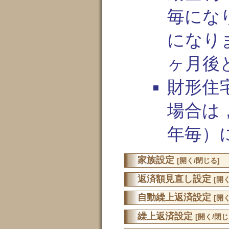
毎にな
になり
ヶ月後
財形住
場合は
年毎）
家族設定
[開く/閉じる]
返済額見直し設定
[開
自動繰上返済設定
[開
繰上返済設定
[開く/閉じ