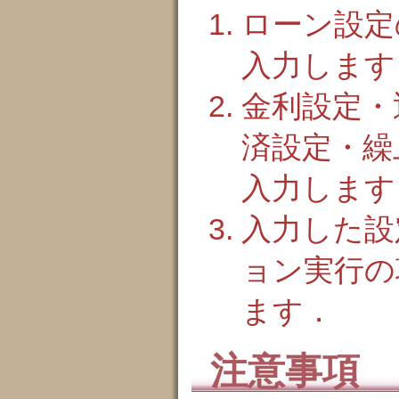
ローン設定
入力します
金利設定・
済設定・繰
入力します
入力した設
ョン実行の
ます．
注意事項