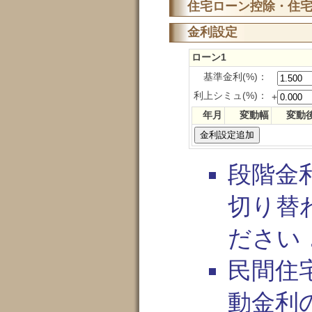
住宅ローン控除・住
金利設定
ローン1
基準金利(%)：
利上シミュ(%)：
+
年月
変動幅
変動
段階金
切り替
ださい
民間住
動金利