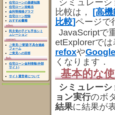
シミュレーシ
住宅ローンの基礎知識
住宅ローン攻略法
比較は，
[高
金利等推移グラフ
住宅ローン控除
比較]
ページで
おすすめ書籍
other.
JavaScri
民主党の子ども手当シミ
ュレーション
etExplor
contact.
ご意見/ご要望/不具合連絡
フォーム
refox
や
Googl
ご意見への回答
link.
くなります．
住宅ローン金利情報(外部
サイト)
基本的な使
サイト運営者について
シミュレーシ
ョン実行
のボ
結果
に結果が