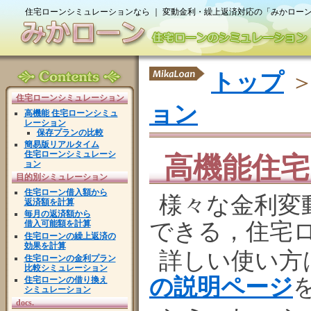
住宅ローンシミュレーションなら ｜ 変動金利・繰上返済対応の「みかロー
トップ
住宅ローンシミュレーション
ョン
高機能 住宅ローンシミュ
レーション
保存プランの比較
簡易版リアルタイム
住宅ローンシミュレーシ
高機能住
ョン
目的別シミュレーション
住宅ローン借入額から
様々な金利変
返済額を計算
毎月の返済額から
できる，住宅
借入可能額を計算
住宅ローンの繰上返済の
効果を計算
詳しい使い方
住宅ローンの金利プラン
比較シミュレーション
の説明ページ
住宅ローンの借り換え
シミュレーション
docs.